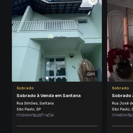
20
Sobrado
Sobrado
Sobrado à Venda em Santana
Sobrado 
Rua Simões
,
Santana
Rua José d
São Paulo
,
SP
São Paulo
,
240
m²
5
4
4
480
m²