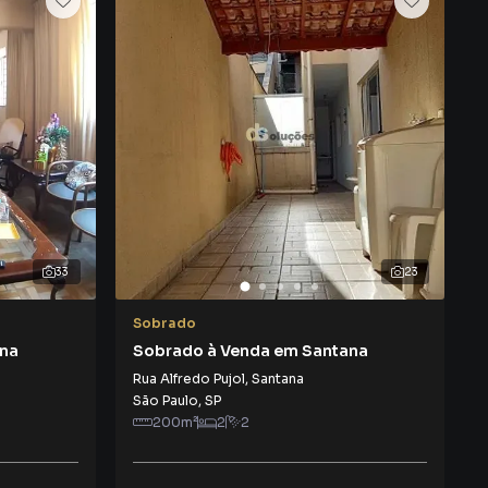
33
23
Sobrado
ana
Sobrado à Venda em Santana
Rua Alfredo Pujol
,
Santana
São Paulo
,
SP
200
m²
2
2