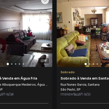
18
Sobrado
à Venda em Água Fria
Sobrado à Venda em Sant
e Albuquerque Medeiros
,
Água Fria
Rua Nunes Garcia
,
Santana
SP
São Paulo
,
SP
3
5
8
242
m²
5
3
1