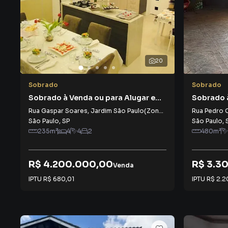
20
Sobrado
Sobrado
Sobrado à Venda ou para Alugar em
Sobrado 
Jardim São Paulo(Zona Norte)
Paulo(Zo
Rua Gaspar Soares
,
Jardim São Paulo(Zona Norte)
Rua Pedro 
São Paulo
,
SP
São Paulo
,
235
m²
4
4
2
480
m²
R$ 4.200.000,00
R$ 3.3
Venda
IPTU
R$ 680,01
IPTU
R$ 2.2