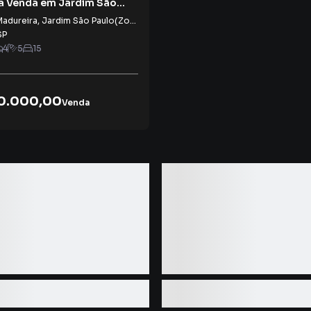
à Venda em Jardim São
na Norte)
Madureira
,
Jardim São Paulo(Zona Norte)
SP
4
5
15
90.000,00
Venda