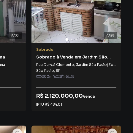
33
28
Sobrado
ana
Sobrado à Venda em Jardim São
Paulo(Zona Norte)
ana
Rua Durval Clemente
,
Jardim São Paulo(Zona Norte)
São Paulo
,
SP
200
m²
3
5
5
R$ 2.120.000,00
Venda
a
IPTU
R$ 484,01