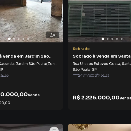
8
Sobrado
à Venda em Jardim São
Sobrado à Venda em Sant
na Norte)
Cacunda
,
Jardim São Paulo(Zona Norte)
Rua Ulisses Esteves Costa
,
Sant
SP
São Paulo
,
SP
3
6
247
m²
3
5
3
00.000,00
Venda
R$ 2.226.000,00
Vend
00,00