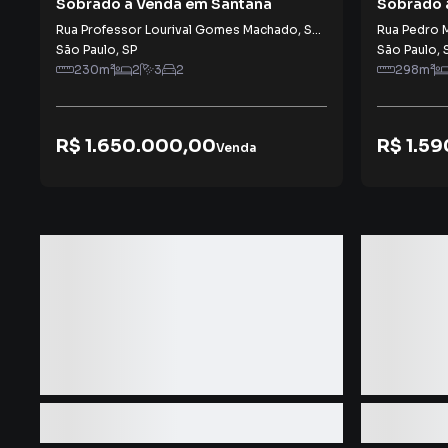
Sobrado à Venda em Santana
Sobrado 
Paulo(Zo
Rua Professor Lourival Gomes Machado
,
Santana
Rua Pedro 
São Paulo
,
SP
São Paulo
,
230
m²
2
3
2
298
m²
R$ 1.650.000,00
R$ 1.5
Venda