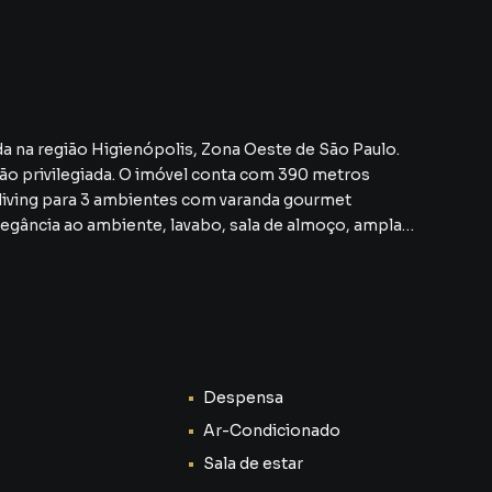
a na região Higienópolis, Zona Oeste de São Paulo.
o privilegiada. O imóvel conta com 390 metros
legância ao ambiente, lavabo, sala de almoço, ampla
 garagem fixas, livres e com depósito, ar condicionado
vativo .
a de Felipe Crescenti.
odidade e conforto. Você encontrará uma ampla
jas e comércios em geral nas proximidades.
im, além de ser de fácil acesso às marginais.
Despensa
a visita e tire suas dúvidas sobre este imóvel, estamos
Ar-Condicionado
s Imobiliárias.
Sala de estar
pecializada em imóveis de alto padrão e sofisticação em