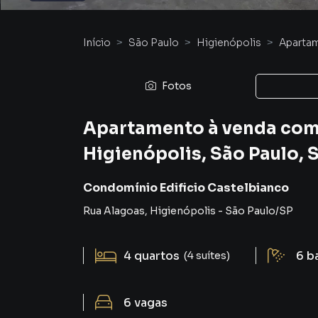
Início
São Paulo
Higienópolis
Aparta
Fotos
Apartamento à venda com 4
Higienópolis, São Paulo, 
Condomínio Edificio Castelbianco
Rua Alagoas
,
Higienópolis
-
São Paulo
/
SP
4
quartos
6
b
(4 suítes)
6
vagas