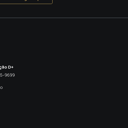
ção D+
55-9699
co