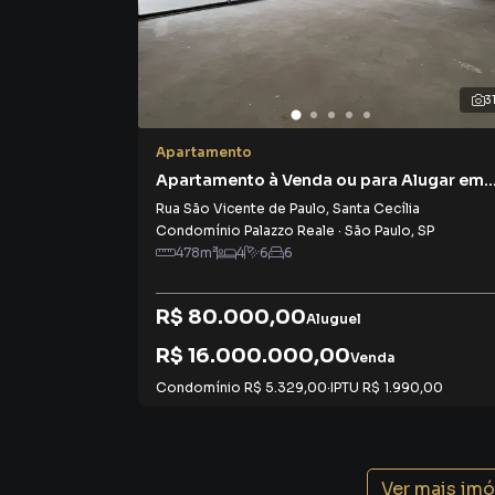
3
Apartamento
Apartamento à Venda ou para Alugar em
Santa Cecília
Rua São Vicente de Paulo
,
Santa Cecília
Condomínio Palazzo Reale
·
São Paulo
,
SP
478
m²
4
6
6
R$ 80.000,00
Aluguel
R$ 16.000.000,00
Venda
Condomínio
R$ 5.329,00
·
IPTU
R$ 1.990,00
Ver mais im