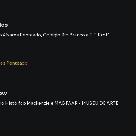
des
 Alvares Penteado
,
Colégio Rio Branco
e
E.E. Profª
res Penteado
how
ro Histórico Mackenzie
e
MAB FAAP - MUSEU DE ARTE