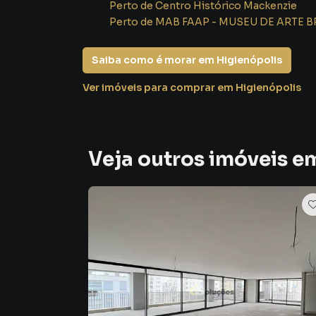
Perto de
Centro Histórico Mackenzie
Perto de
MAB FAAP - MUSEU DE ARTE B
Saiba como é morar em
Higienópolis
Ver imóveis
para comprar em Higienópolis
Veja outros imóveis e