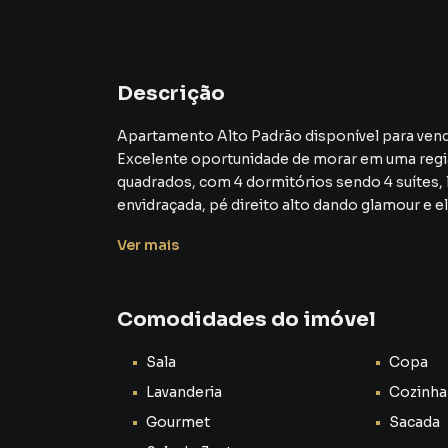
Descrição
Apartamento Alto Padrão disponível para vend
Excelente oportunidade de morar em uma regiã
quadrados, com 4 dormitórios sendo 4 suítes, living para 3 ambientes com varanda gourmet
envidraçada, pé direito alto dando glamour e e
cozinha, dependência de empregada, 6 vagas de
Ver
mais
central, gás e água individualizadas, Elevador pri
Construído por Elias Victor Nigri e a arquitetur
A localização é privilegiada, oferecendo com
Comodidades do imóvel
variedade de restaurantes, bares, padarias, lo
Próximo do Teatro Faap, Sinagoga, Praça Vilabo
Sala
Copa
Corretores de plantão! Contate-nos, agende su
Lavanderia
Cozinha
prontos para realizar seu sonho na D+ Soluçõe
Gourmet
Sacada
A D+ Soluções Imobiliárias é uma corretora es