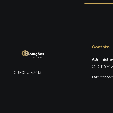
Contato
Administra
(11) 974
CRECI:
J-42613
Fale conos