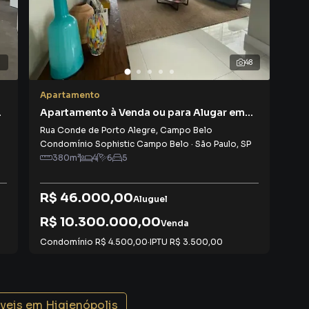
1
48
Apartamento
Apa
Apartamento à Venda ou para Alugar em
Apa
Campo Belo
Jar
Rua Conde de Porto Alegre
,
Campo Belo
Rua
Condomínio Sophistic Campo Belo
·
São Paulo
,
SP
Con
380
m²
4
6
5
R$ 46.000,00
R$
Aluguel
R$ 10.300.000,00
R$
Venda
Condomínio
R$ 4.500,00
·
IPTU
R$ 3.500,00
Con
óveis em
Higienópolis