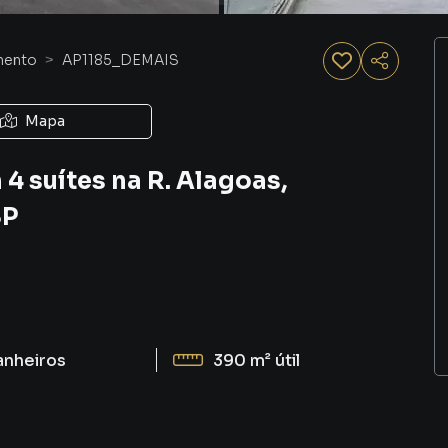
mento
AP1185_DEMAIS
Mapa
 suítes na R. Alagoas,
SP
anheiros
390 m²
útil