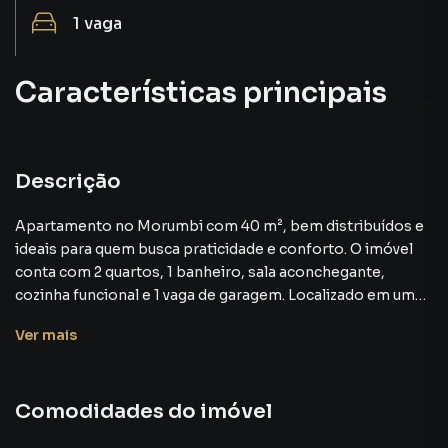
1
vaga
Características principais
Descrição
Apartamento no Morumbi com 40 m², bem distribuídos e
ideais para quem busca praticidade e conforto. O imóvel
conta com 2 quartos, 1 banheiro, sala aconchegante,
cozinha funcional e 1 vaga de garagem. Localizado em uma
região tranquila e valorizada do Morumbi, com fácil acesso
Ver
mais
a comércios, serviços, transporte público e principais vias
da cidade. Perfeito para quem deseja morar bem ou
investir em uma das áreas mais tradicionais de São Paulo.
Comodidades do imóvel
Agende sua visita!