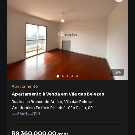
14
Apartamento
Apartamento à Venda em Vila das Belezas
Rua Isaías Branco de Araújo
,
Vila das Belezas
Condomínio Edifício Pinheiral
·
São Paulo
,
SP
56
m²
2
1
R$ 360.000,00
Venda