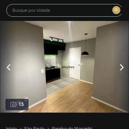
13
Início
São Paulo
Paraíso do Morumbi