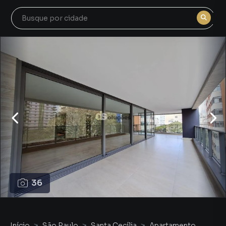
36
Início
São Paulo
Santa Cecília
Apartamento