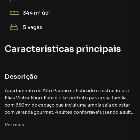
344 m²
útil
5
vagas
Características principais
Descrição
Apartamento de Alto Padrão sofisticado construído por
Elias Victor Nigri. Este é o lar perfeito para a sua família,
com 350m² de espaço que inclui uma ampla sala de estar
com varanda gourmet, 4 suítes confortáveis (sendo a suíte
master com closet, ar condicionado, banheiro Sr. e Sra, e
Ver
mais
todas as suítes com pisos de tacos de madeira), espaço
gourmet, sala de jantar, copa e cozinha, área de serviço,