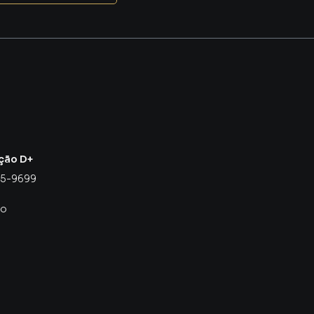
ção D+
55-9699
co