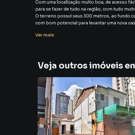
Com uma localização muito boa, de acesso fácil
para se fazer de tudo na região, com tudo m
O terreno possui seus 300 metros, ao fundo 
com bom potencial para levantar uma nova casa
zoneamento, possui espaço na garagem pra você
Ver
mais
tem sua feira bem em frente.
Você investidor, ou você que procura um bom te
terreno, boa oportunidade na região e uma da
venha avaliar.
Veja outros imóveis em