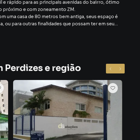
 e rápido para as principais avenidas do bairro, ótimo
uito próximo e com zoneamento ZM.
com uma casa de 80 metros bem antiga, seus espaço é
, ou para outras finalidades que possam ter em seu
 alugar as vagas para mensalistas, e de quinta-feira
rreno para construir, venha conhecer e avaliar este
s poucas que tem no momento, agende a sua visita,
 Perdizes e região