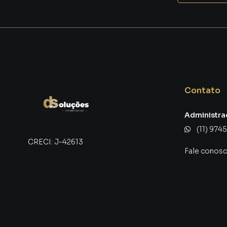
Contato
Administra
(11) 974
CRECI:
J-42613
Fale conos