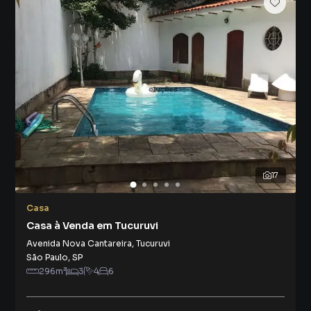
17
Casa
Casa à Venda em Tucuruvi
Avenida Nova Cantareira
,
Tucuruvi
São Paulo
,
SP
296
m²
3
4
6