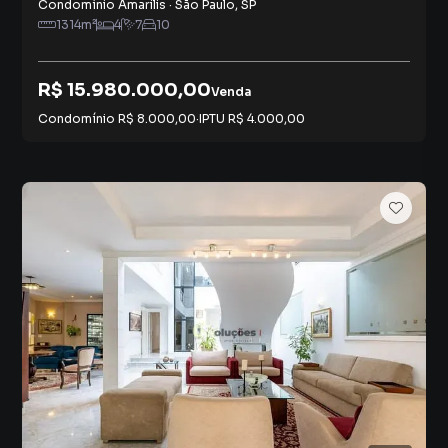
Condomínio Amarilis
·
São Paulo
,
SP
1314
m²
4
7
10
R$ 15.980.000,00
Venda
Condomínio
R$ 8.000,00
·
IPTU
R$ 4.000,00