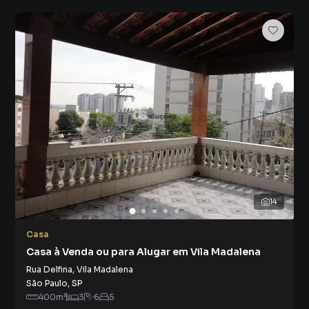
14
Casa
Casa à Venda ou para Alugar em Vila Madalena
Rua Delfina
,
Vila Madalena
São Paulo
,
SP
400
m²
3
6
5