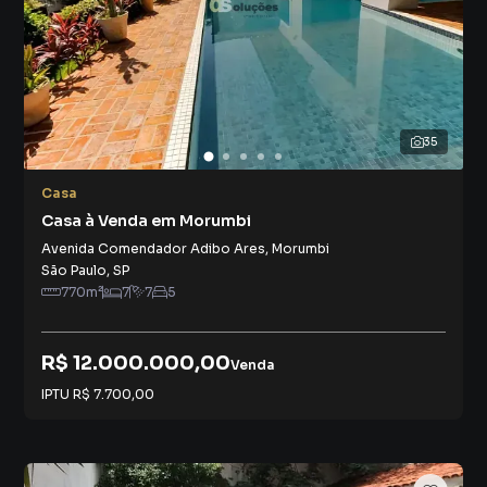
35
Casa
Casa à Venda em Morumbi
Avenida Comendador Adibo Ares
,
Morumbi
São Paulo
,
SP
770
m²
7
7
5
R$ 12.000.000,00
Venda
IPTU
R$ 7.700,00