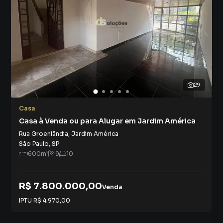
29
Casa
Casa à Venda ou para Alugar em Jardim América
Rua Groenlândia
,
Jardim América
São Paulo
,
SP
600
m²
9
10
R$ 7.800.000,00
Venda
IPTU
R$ 4.970,00