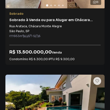
13
Sobrado
Sobrado à Venda ou para Alugar em Chácara
Monte Alegre
Rua Arataca
,
Chácara Monte Alegre
São Paulo
,
SP
953
m²
5
5
6
R$ 13.500.000,00
Venda
Condomínio
R$ 6.300,00
·
IPTU
R$ 9.300,00