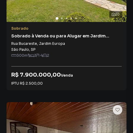
20
Sobrado
Sobrado à Venda ou para Alugar em Jardim
Europa
Rua Bucareste
,
Jardim Europa
São Paulo
,
SP
300
m²
3
4
2
R$ 7.900.000,00
Venda
IPTU
R$ 2.500,00