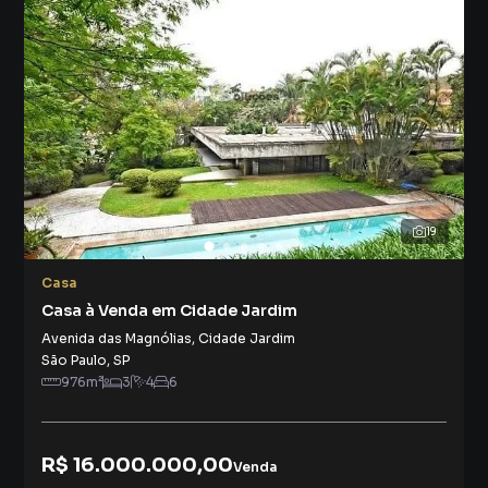
19
Casa
Casa à Venda em Cidade Jardim
Avenida das Magnólias
,
Cidade Jardim
São Paulo
,
SP
976
m²
3
4
6
R$ 16.000.000,00
Venda