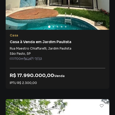
41
Casa
Casa à Venda em Jardim Paulista
Rua Maestro Chiaffarelli
,
Jardim Paulista
São Paulo
,
SP
700
m²
4
7
3
R$ 17.990.000,00
Venda
IPTU
R$ 2.300,00