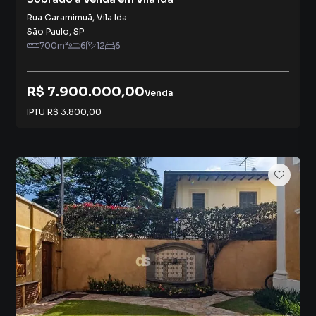
Rua Caramimuã
,
Vila Ida
São Paulo
,
SP
700
m²
6
12
6
R$ 7.900.000,00
Venda
IPTU
R$ 3.800,00