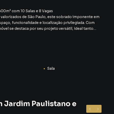
400m² com 10 Salas e 8 Vagas
e valorizados de São Paulo, este sobrado imponente em
aço, funcionalidade e localização privilegiada. Com
vel se destaca por seu projeto versátil, ideal tanto
onta com:
e e possibilidade de adaptação para mais quartos;
es, garantindo praticidade e conforto;
os, estúdios, consultórios ou espaços de convivência;
egião, oferecendo conveniência para moradores ou
Sala
pé-direito alto, acabamento de qualidade e estrutura
 próximo a estações de metrô, vias de acesso, comércios,
ros oferece.
ocalizado para morar, investir ou instalar seu negócio.
m Jardim Paulistano e