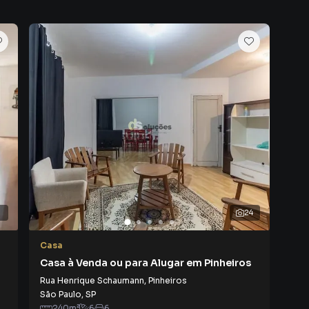
6
24
Casa
Cas
Casa à Venda ou para Alugar em Pinheiros
Cas
Rua Henrique Schaumann
,
Pinheiros
Rua
São Paulo
,
SP
São
240
m²
6
6