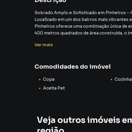
Descrição
Sobrado Amplo e Sofisticado em Pinheiros – 
Localizado em um dos bairros mais vibrantes 
Pinheiros oferece uma combinação única de esp
400 metros quadrados de área construída, o imó
para uso residencial quanto comercial.
Ver
mais
Distribuído em dois pavimentos, o sobrado c
2 amplos dormitórios, sendo um deles com suít
4 banheiros bem distribuídos entre os ambient
Comodidades do imóvel
10 salas multifuncionais, ideais para escritóri
8 vagas de garagem, um diferencial raro na r
Copa
Cozinha
clientes.
O imóvel possui excelente iluminação natural, 
Aceita Pet
sólida. A localização é outro grande atrativo:
restaurantes e toda a infraestrutura que Pinhei
Ideal para quem busca um espaço amplo e bem l
Veja outros imóveis e
região