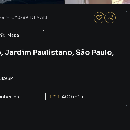
sa
CA0289_DEMAIS
Mapa
, Jardim Paulistano, São Paulo,
ulo
/
SP
anheiros
400 m²
útil