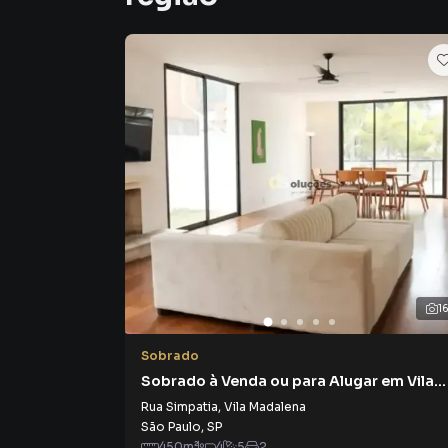
1
Sobrado
Sobrado à Venda ou para Alugar em Vila
Madalena
Rua Simpatia
,
Vila Madalena
São Paulo
,
SP
450
m²
4
5
2